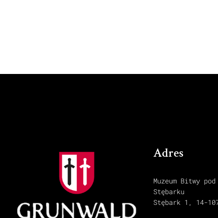
Adres
Muzeum Bitwy pod
Stębarku
Stębark 1, 14-10